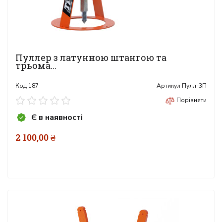
Пуллер з латунною штангою та
трьома...
Код
187
Артикул
Пулл-3П
Порівняти
Є в наявності
2 100,00 ₴