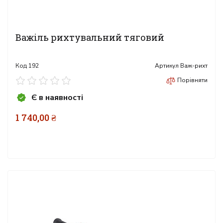
Важіль рихтувальний тяговий
Код
192
Артикул
Важ-рихт
Порівняти
Є в наявності
1 740,00 ₴