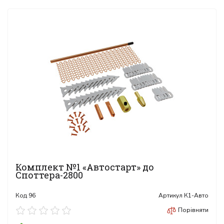
управління, що робить їх ідеальними для професійних
автосервісів.
Інструменти для споттера включають в себе різноманітні
насадки, молотки, крюки та інші спеціалізовані інструменти,
які дозволяють швидко і ефективно виконувати рихтувальні
роботи. Наше обладнання та інструменти підходять для
використання як у великих автосервісах, так і в невеликих
майстернях, забезпечуючи високу якість і точність виконання
робіт.
Обираючи обладнання та інструменти для рихтування авто з
нашого асортименту, ви отримуєте професійні рішення, що
відповідають найвищим стандартам якості і надійності. Ми
надаємо професійні консультації і технічну підтримку, щоб
допомогти вам вибрати оптимальне обладнання для ваших
потреб. Інвестуйте в якісне рихтувальне обладнання та
інструменти, щоб забезпечити бездоганні результати у
Комплект №1 «Автостарт» до
відновленні кузова автомобілів.
Споттера-2800
Код
96
Артикул
К1-Авто
Порівняти