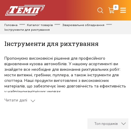
0
Головна
Каталог товарів
Зварювальне обладнання
Інструменти для рихтування
Інструменти для рихтування
Пропонуємо високоякісні рішення для професійного
відновлення кузова автомобілів. У нашому асортименті ви
знайдете все необхідне для виконання рихтувальних робіт:
мости витяжні, гребінки, пуллера, а також інструменти для
споттера. Наші продукти виготовлені з високоякісних
матеріалів, що забезпечує їхню довговічність та ефективність
у найрізноманітніших умовах.
Читати далі
Інструменти дозволяють проводити точні і ефективні роботи з
відновлення геометрії кузова. Вони забезпечують високу
точність витяжки і простоту в управлінні. Гребінки та пуллера,
представлені в нашому каталозі, є незамінними
інструментами для усунення вм'ятин і відновлення поверхні
Топ продажів
кузова. Вони забезпечують надійну фіксацію і легке