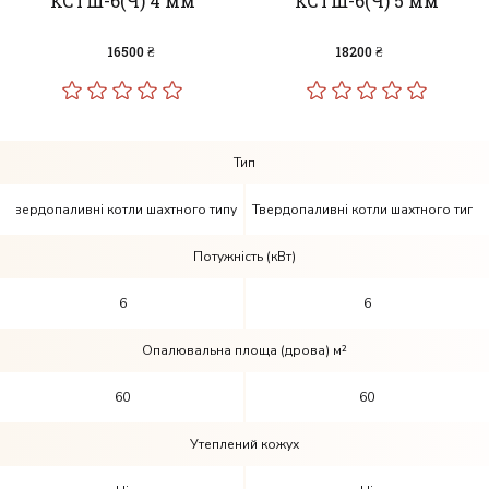
КСТШ-6(Ч) 4 мм
КСТШ-6(Ч) 5 мм
16500 ₴
18200 ₴
Тип
Твердопаливні котли шахтного типу
Твердопаливні котли шахтного типу
Потужність (кВт)
6
6
Опалювальна площа (дрова) м²
60
60
Утеплений кожух