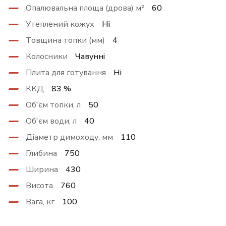
Опалювальна площа (дрова) м²
60
Утеплений кожух
Ні
Товщина топки (мм)
4
Колосники
Чавунні
Плита для готування
Ні
ККД
83 %
Об'єм топки, л
50
Об'єм води, л
40
Діаметр димоходу, мм
110
Глибина
750
Ширина
430
Висота
760
Вага, кг
100