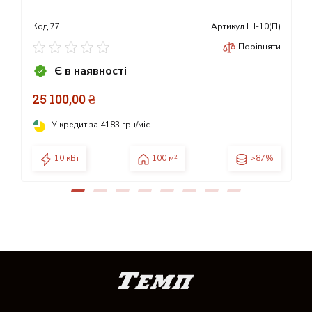
Код
77
Артикул
Ш-10(П)
Порівняти
Є в наявності
25 100,00 ₴
У кредит за
4183 грн/міс
10 кВт
100 м²
>87%