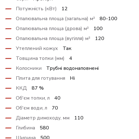
Потужність (кВт)
12
Опалювальна площа (загальна) м²
80-100
Опалювальна площа (дрова) м²
100
Опалювальна площа (вугілля) м²
120
Утеплений кожух
Так
Товщина топки (мм)
4
Колосники
Трубні водонаповнені
Плита для готування
Ні
ККД
87 %
Об'єм топки, л
40
Об'єм води, л
70
Діаметр димоходу, мм
110
Глибина
580
Ширина
500