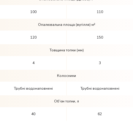
100
110
Опалювальна площа (вугілля) м²
120
150
Товщина топки (мм)
4
3
Колосники
Трубні водонаповнені
Трубні водонаповнені
Об'єм топки, л
40
62