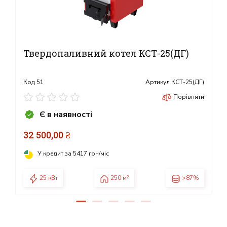
Твердопаливний котел КСТ-25(ДГ)
Код
51
Артикул
КСТ-25(ДГ)
Порівняти
Є в наявності
32 500,00 ₴
У кредит за
5417 грн/міс
25 кВт
250 м²
>87%