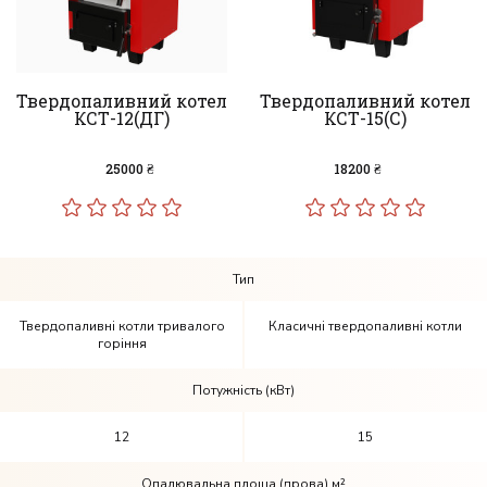
Твердопаливний котел
Твердопаливний котел
КСТ-12(ДГ)
КСТ-15(С)
25000 ₴
18200 ₴
Тип
Твердопаливні котли тривалого
Класичні твердопаливні котли
горіння
Потужність (кВт)
12
15
Опалювальна площа (дрова) м²